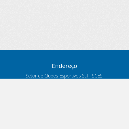
Endereço
Setor de Clubes Esportivos Sul - SCES,
trecho 03, lote 10, Projeto Orla Polo 8
- Brasília - DF
Contatos
Telefone 166
ouvidoria@antt.gov.br