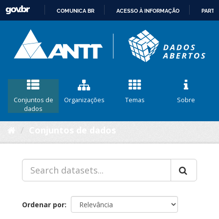
COMUNICA BR
ACESSO À INFORMAÇÃO
PARTI
IR
PARA
O
CONTEÚDO
Conjuntos de
Organizações
Temas
Sobre
dados
Conjuntos de dados
Ordenar por