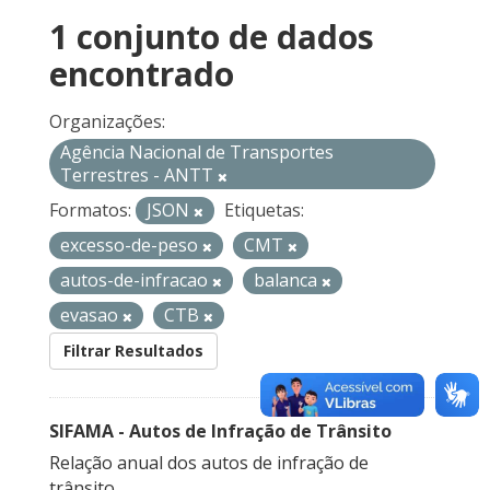
1 conjunto de dados
encontrado
Organizações:
Agência Nacional de Transportes
Terrestres - ANTT
Formatos:
JSON
Etiquetas:
excesso-de-peso
CMT
autos-de-infracao
balanca
evasao
CTB
Filtrar Resultados
SIFAMA - Autos de Infração de Trânsito
Relação anual dos autos de infração de
trânsito.