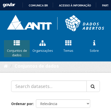
COMUNICA BR
ACESSO À INFORMAÇÃO
PARTI
IR
PARA
O
CONTEÚDO
Conjuntos de
Organizações
Temas
Sobre
dados
Conjuntos de dados
Ordenar por