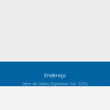
Endereço
Setor de Clubes Esportivos Sul - SCES,
trecho 03, lote 10, Projeto Orla Polo 8
- Brasília - DF