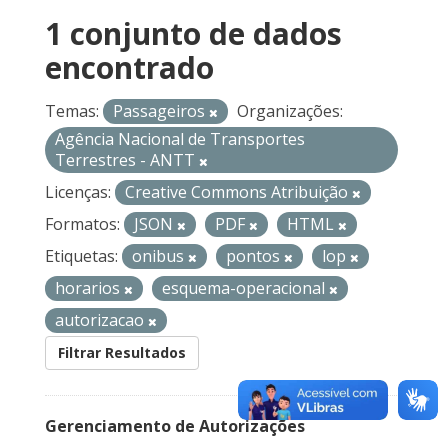
1 conjunto de dados
encontrado
Temas:
Passageiros
Organizações:
Agência Nacional de Transportes
Terrestres - ANTT
Licenças:
Creative Commons Atribuição
Formatos:
JSON
PDF
HTML
Etiquetas:
onibus
pontos
lop
horarios
esquema-operacional
autorizacao
Filtrar Resultados
Gerenciamento de Autorizações