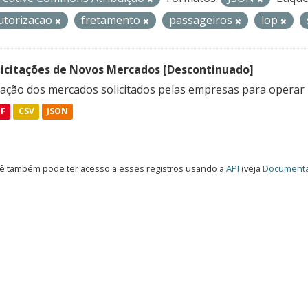
utorizacao
fretamento
passageiros
lop
licitações de Novos Mercados [Descontinuado]
lação dos mercados solicitados pelas empresas para operar 
DF
CSV
JSON
ê também pode ter acesso a esses registros usando a
API
(veja
Documenta