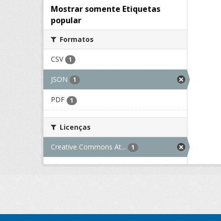
Mostrar somente Etiquetas
popular
Formatos
CSV
1
JSON
1
PDF
1
Licenças
Creative Commons At...
1