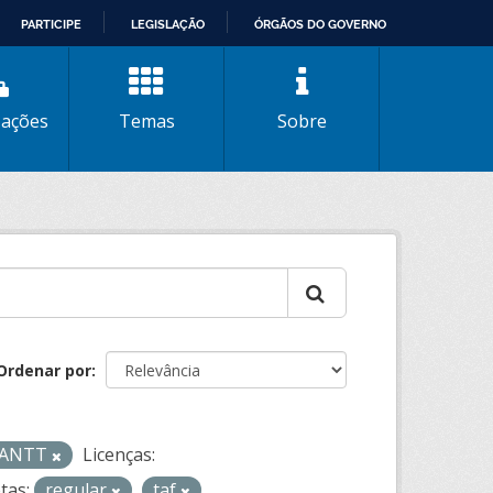
PARTICIPE
LEGISLAÇÃO
ÓRGÃOS DO GOVERNO
zações
Temas
Sobre
Ordenar por
- ANTT
Licenças:
tas:
regular
taf