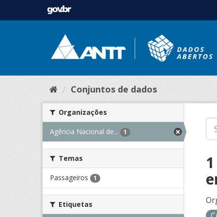
Conjuntos de dados
Organizações
Agência Nacional de...
1
1
Temas
e
Passageiros
1
Or
Etiquetas
C