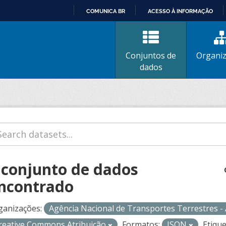
COMUNICA BR
ACESSO À INFORMAÇÃO
IR
PARA
O
Conjuntos de
Organi
CONTEÚDO
dados
 conjunto de dados
ncontrado
ganizações:
Agência Nacional de Transportes Terrestres 
reative Commons Atribuição
Formatos:
JSON
Etique