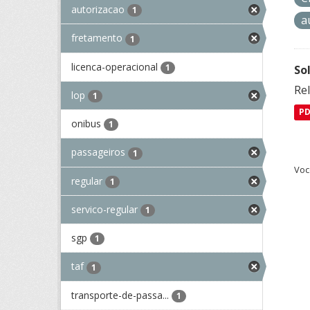
autorizacao
1
a
fretamento
1
licenca-operacional
1
So
Re
lop
1
P
onibus
1
passageiros
1
Voc
regular
1
servico-regular
1
sgp
1
taf
1
transporte-de-passa...
1