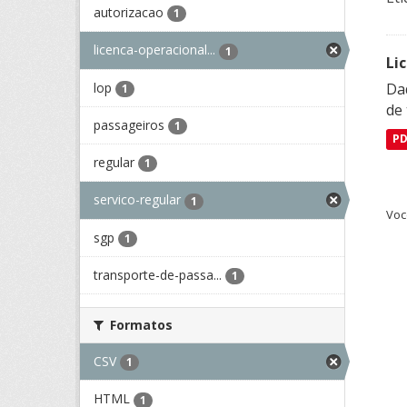
autorizacao
1
licenca-operacional...
1
Li
lop
Da
1
de 
passageiros
1
P
regular
1
servico-regular
1
Voc
sgp
1
transporte-de-passa...
1
Formatos
CSV
1
HTML
1