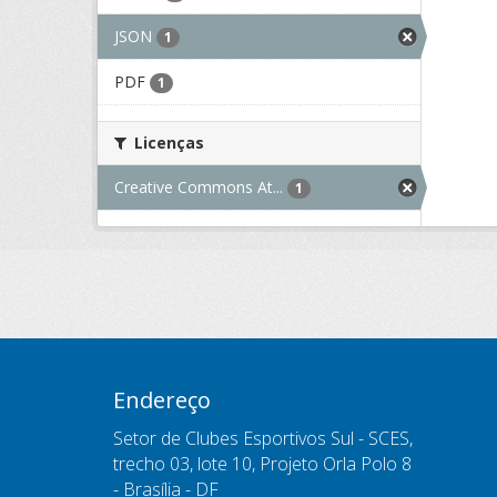
JSON
1
PDF
1
Licenças
Creative Commons At...
1
Endereço
Setor de Clubes Esportivos Sul - SCES,
trecho 03, lote 10, Projeto Orla Polo 8
- Brasília - DF