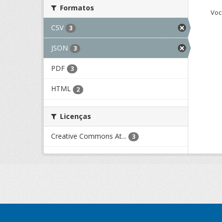
Formatos
Voc
CSV
3
JSON
3
PDF
3
HTML
2
Licenças
Creative Commons At...
3