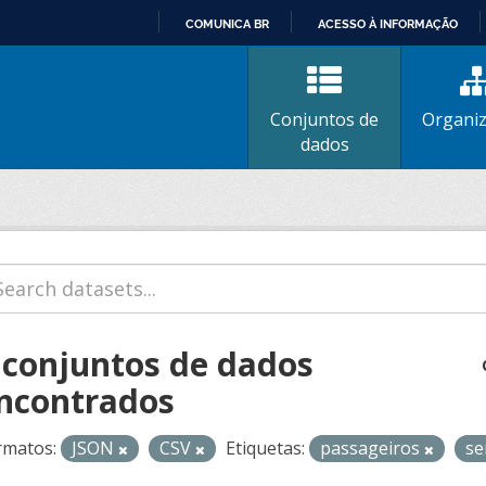
COMUNICA BR
ACESSO À INFORMAÇÃO
IR
PARA
O
Conjuntos de
Organi
CONTEÚDO
dados
 conjuntos de dados
ncontrados
rmatos:
JSON
CSV
Etiquetas:
passageiros
se