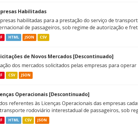
presas Habilitadas
resas habilitadas para a prestação do serviço de transporte
ternacional de passageiros, sob regime de autorização e fre
DF
HTML
JSON
CSV
licitações de Novos Mercados [Descontinuado]
lação dos mercados solicitados pelas empresas para operar 
DF
CSV
JSON
cenças Operacionais [Descontinuado]
dos referentes às Licenças Operacionais das empresas cadas
transporte rodoviário interestadual de passageiros, sob reg
DF
HTML
CSV
JSON