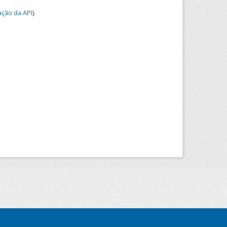
ção da API
).