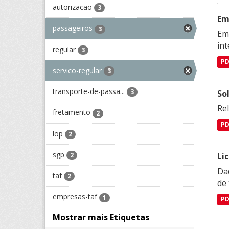
autorizacao
3
Em
passageiros
3
Emp
in
regular
3
P
servico-regular
3
transporte-de-passa...
3
So
Re
fretamento
2
P
lop
2
sgp
Li
2
Da
taf
2
de 
empresas-taf
1
P
Mostrar mais Etiquetas