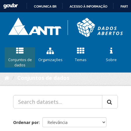
COMUNICA BR
ACESSO À INFORMAÇÃO
PARTI
IR
PARA
O
CONTEÚDO
Conjuntos de
Organizações
Temas
Sobre
dados
Conjuntos de dados
Ordenar por