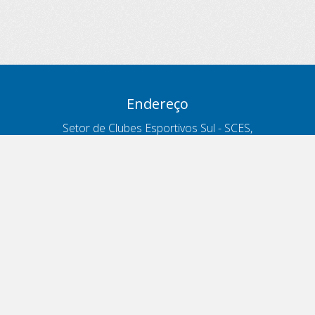
Endereço
Setor de Clubes Esportivos Sul - SCES,
trecho 03, lote 10, Projeto Orla Polo 8
- Brasília - DF
Contatos
Telefone 166
ouvidoria@antt.gov.br
Formulário Fale Conosco