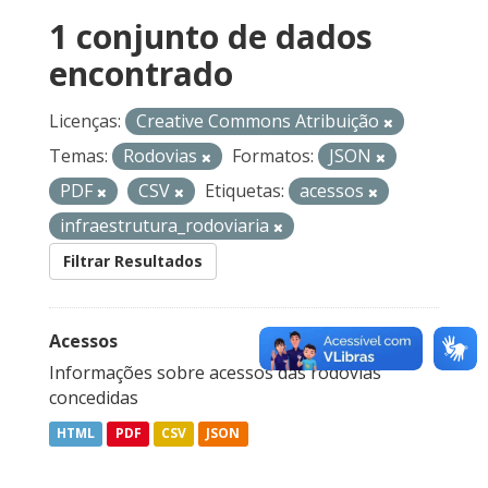
1 conjunto de dados
encontrado
Licenças:
Creative Commons Atribuição
Temas:
Rodovias
Formatos:
JSON
PDF
CSV
Etiquetas:
acessos
infraestrutura_rodoviaria
Filtrar Resultados
Acessos
Informações sobre acessos das rodovias
concedidas
HTML
PDF
CSV
JSON