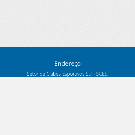
Endereço
Setor de Clubes Esportivos Sul - SCES,
trecho 03, lote 10, Projeto Orla Polo 8
- Brasília - DF
Contatos
Telefone 166
ouvidoria@antt.gov.br
Formulário Fale Conosco