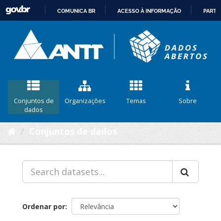
COMUNICA BR
ACESSO À INFORMAÇÃO
PARTI
IR
PARA
O
CONTEÚDO
Conjuntos de
Organizações
Temas
Sobre
dados
Conjuntos de dados
Ordenar por