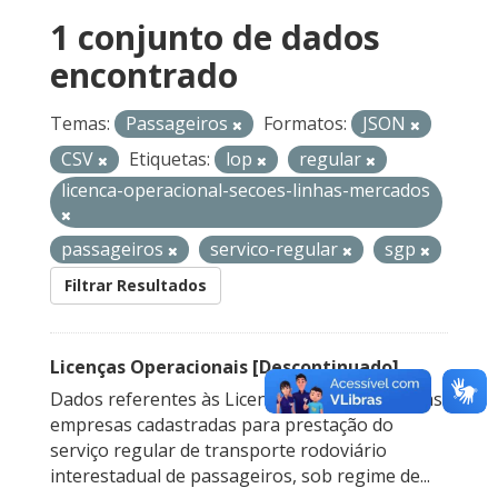
1 conjunto de dados
encontrado
Temas:
Passageiros
Formatos:
JSON
CSV
Etiquetas:
lop
regular
licenca-operacional-secoes-linhas-mercados
passageiros
servico-regular
sgp
Filtrar Resultados
Licenças Operacionais [Descontinuado]
Dados referentes às Licenças Operacionais das
empresas cadastradas para prestação do
serviço regular de transporte rodoviário
interestadual de passageiros, sob regime de...