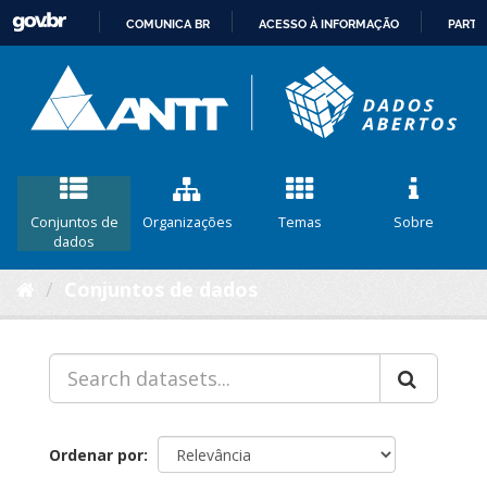
COMUNICA BR
ACESSO À INFORMAÇÃO
PARTI
IR
PARA
O
CONTEÚDO
Conjuntos de
Organizações
Temas
Sobre
dados
Conjuntos de dados
Ordenar por