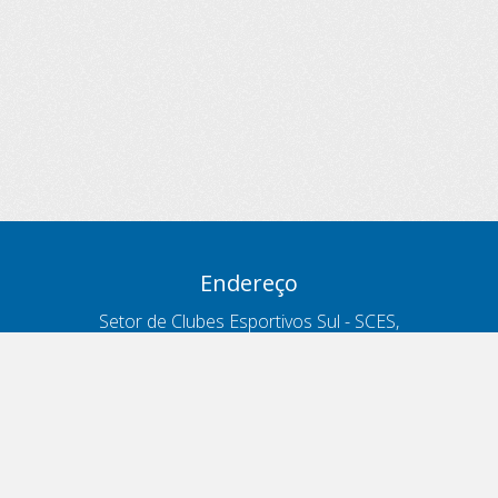
Endereço
Setor de Clubes Esportivos Sul - SCES,
trecho 03, lote 10, Projeto Orla Polo 8
- Brasília - DF
Contatos
Telefone 166