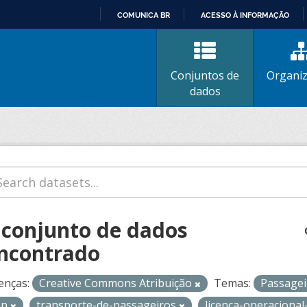
COMUNICA BR
ACESSO À INFORMAÇÃO
IR
PARA
O
Conjuntos de
Organi
CONTEÚDO
dados
 conjunto de dados
ncontrado
enças:
Creative Commons Atribuição
Temas:
Passage
op
transporte-de-passageiros
licenca-operaciona