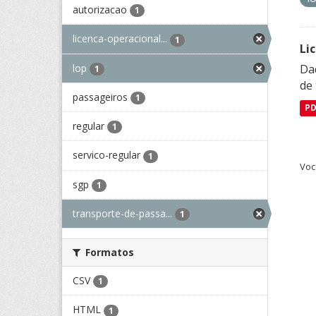
autorizacao
1
licenca-operacional...
1
Li
lop
Da
1
de 
passageiros
1
P
regular
1
servico-regular
1
Voc
sgp
1
transporte-de-passa...
1
Formatos
CSV
1
HTML
1