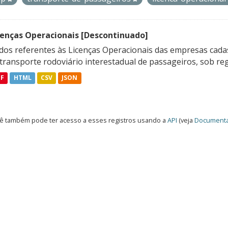
cenças Operacionais [Descontinuado]
dos referentes às Licenças Operacionais das empresas cadas
transporte rodoviário interestadual de passageiros, sob reg
DF
HTML
CSV
JSON
ê também pode ter acesso a esses registros usando a
API
(veja
Documenta