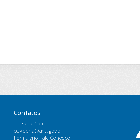
Contatos
Telefone 166
ouvidoria@antt.gov.br
Formulário Fale Conosco