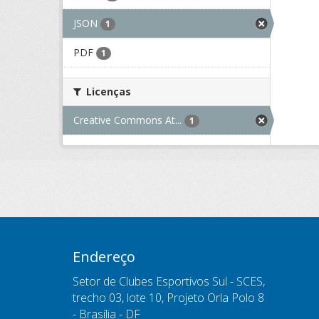
JSON
1
PDF
1
Licenças
Creative Commons At...
1
Endereço
Setor de Clubes Esportivos Sul - SCES,
trecho 03, lote 10, Projeto Orla Polo 8
- Brasília - DF