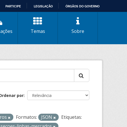
PARTICIPE
LEGISLAÇÃO
ÓRGÃOS DO GOVERNO
zações
Temas
Sobre
Ordenar por
iros
Formatos:
JSON
Etiquetas:
l-secoes-linhas-mercados