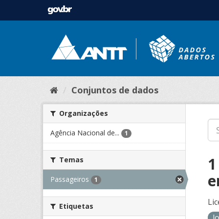
Conjuntos de dados
Organizações
Agência Nacional de...
1
1
Temas
e
Passageiros
1
Lic
Etiquetas
l