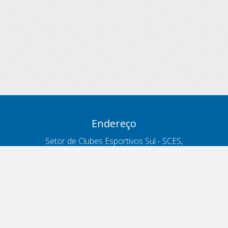
Endereço
Setor de Clubes Esportivos Sul - SCES,
trecho 03, lote 10, Projeto Orla Polo 8
- Brasília - DF
Contatos
Telefone 166