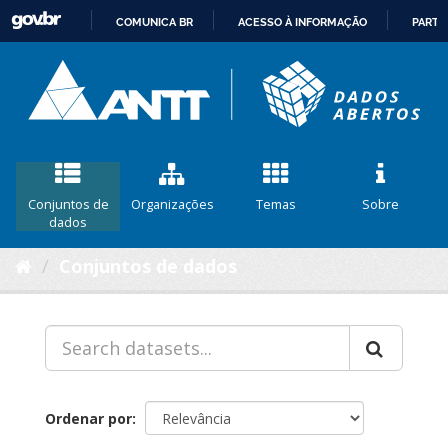
COMUNICA BR
ACESSO À INFORMAÇÃO
PARTI
IR
PARA
O
CONTEÚDO
Conjuntos de
Organizações
Temas
Sobre
dados
Conjuntos de dados
Ordenar por