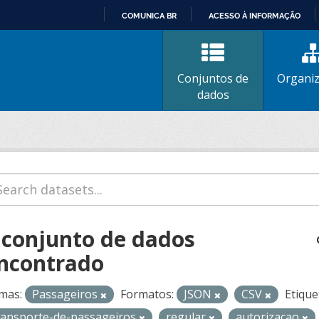
COMUNICA BR
ACESSO À INFORMAÇÃO
IR
PARA
O
Conjuntos de
Organi
CONTEÚDO
dados
 conjunto de dados
ncontrado
mas:
Passageiros
Formatos:
JSON
CSV
Etique
ransporte-de-passageiros
regular
autorizacao