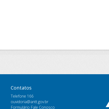
Contatos
Telefone 166
ouvidoria@antt.gov.br
Formulário Fale Conosco