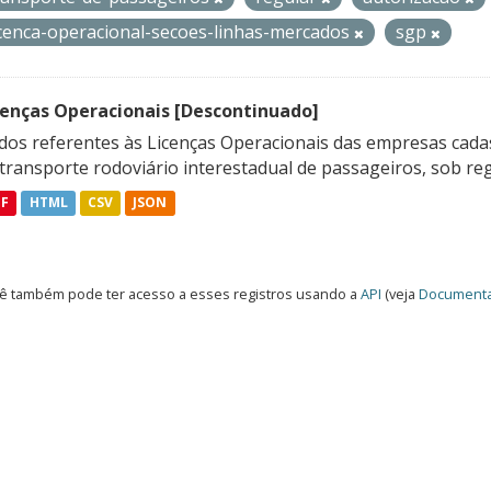
icenca-operacional-secoes-linhas-mercados
sgp
cenças Operacionais [Descontinuado]
dos referentes às Licenças Operacionais das empresas cadas
transporte rodoviário interestadual de passageiros, sob reg
DF
HTML
CSV
JSON
ê também pode ter acesso a esses registros usando a
API
(veja
Documenta