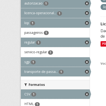
autorizacao
1
l
licenca-operacional...
1
lop
1
Li
Da
passageiros
1
de 
regular
1
P
servico-regular
1
sgp
1
Voc
transporte-de-passa...
1
Formatos
CSV
1
HTML
1