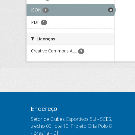
JSON
1
PDF
1
Licenças
Creative Commons At...
1
Endereço
Setor de Clubes Esportivos Sul - SCES,
trecho 03, lote 10, Projeto Orla Polo 8
- Brasília - DF