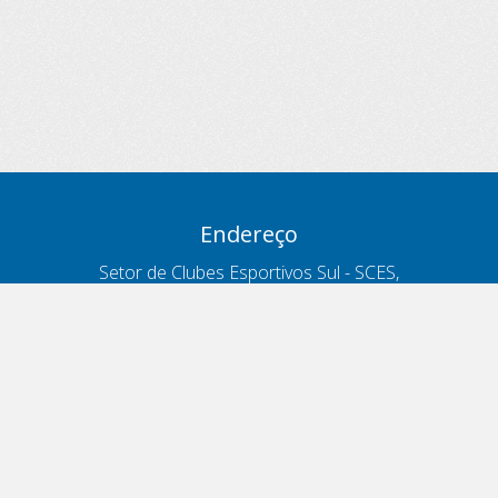
Endereço
Setor de Clubes Esportivos Sul - SCES,
trecho 03, lote 10, Projeto Orla Polo 8
- Brasília - DF
Contatos
Telefone 166
ouvidoria@antt.gov.br
Formulário Fale Conosco