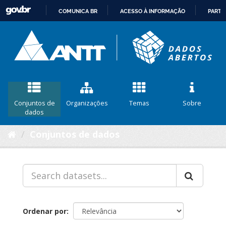
COMUNICA BR
ACESSO À INFORMAÇÃO
PARTI
IR
PARA
O
CONTEÚDO
Conjuntos de
Organizações
Temas
Sobre
dados
Conjuntos de dados
Ordenar por