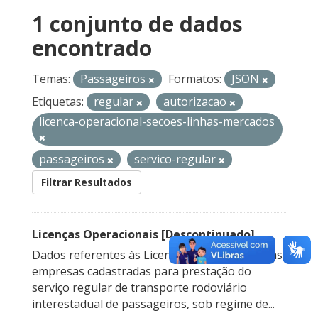
1 conjunto de dados
encontrado
Temas:
Passageiros
Formatos:
JSON
Etiquetas:
regular
autorizacao
licenca-operacional-secoes-linhas-mercados
passageiros
servico-regular
Filtrar Resultados
Licenças Operacionais [Descontinuado]
Dados referentes às Licenças Operacionais das
empresas cadastradas para prestação do
serviço regular de transporte rodoviário
interestadual de passageiros, sob regime de...