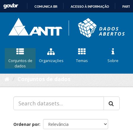
COMUNICA BR
ACESSO À INFORMAÇÃO
PARTI
IR
PARA
O
CONTEÚDO
Conjuntos de
Organizações
Temas
Sobre
dados
Conjuntos de dados
Ordenar por