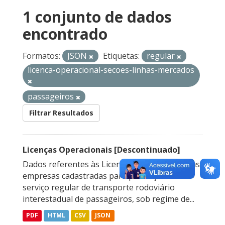
1 conjunto de dados
encontrado
Formatos:
JSON
Etiquetas:
regular
licenca-operacional-secoes-linhas-mercados
passageiros
Filtrar Resultados
Licenças Operacionais [Descontinuado]
Dados referentes às Licenças Operacionais das
empresas cadastradas para prestação do
serviço regular de transporte rodoviário
interestadual de passageiros, sob regime de...
PDF
HTML
CSV
JSON