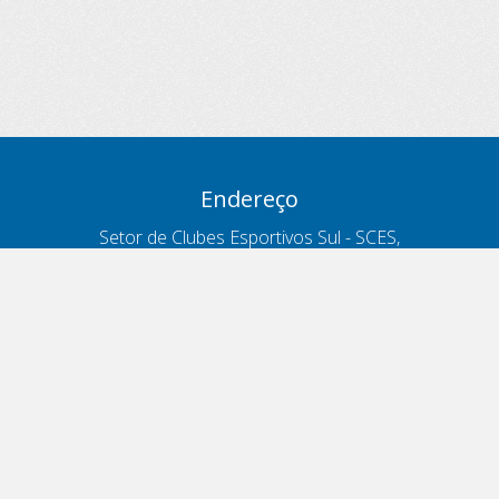
Endereço
Setor de Clubes Esportivos Sul - SCES,
trecho 03, lote 10, Projeto Orla Polo 8
- Brasília - DF
Contatos
Telefone 166
ouvidoria@antt.gov.br
Formulário Fale Conosco