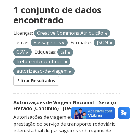
1 conjunto de dados
encontrado
Licenças:
Creative Commons Atribuição
Temas:
Passageiros
Formatos:
JSON
CSV
Etiquetas:
taf
fretamento-continuo
autorizacao-de-viagem
Filtrar Resultados
Autorizações de Viagem Nacional – Serviço
Fretado (Contínuo) - [Descontinuado]
Autorizações de viagem emitidas para a
prestação do serviço de transporte rodoviário
interestadual de passageiros sob regime de