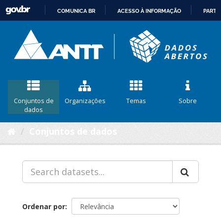
COMUNICA BR
ACESSO À INFORMAÇÃO
PARTI
IR
PARA
O
CONTEÚDO
Conjuntos de
Organizações
Temas
Sobre
dados
Conjuntos de dados
Ordenar por