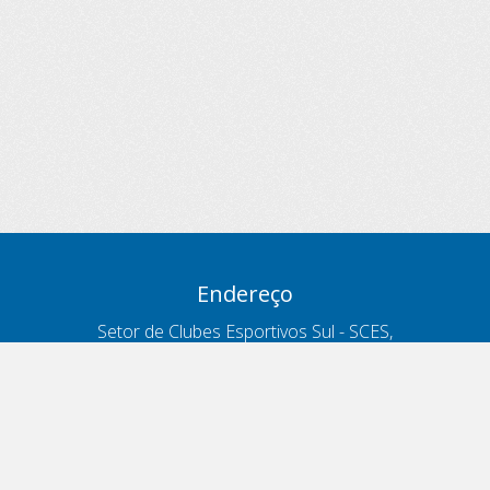
Endereço
Setor de Clubes Esportivos Sul - SCES,
trecho 03, lote 10, Projeto Orla Polo 8
- Brasília - DF
Contatos