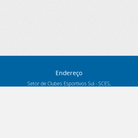
Endereço
Setor de Clubes Esportivos Sul - SCES,
trecho 03, lote 10, Projeto Orla Polo 8
- Brasília - DF
Contatos
Telefone 166
ouvidoria@antt.gov.br