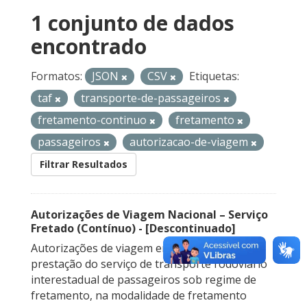
1 conjunto de dados
encontrado
Formatos:
JSON
CSV
Etiquetas:
taf
transporte-de-passageiros
fretamento-continuo
fretamento
passageiros
autorizacao-de-viagem
Filtrar Resultados
Autorizações de Viagem Nacional – Serviço
Fretado (Contínuo) - [Descontinuado]
Autorizações de viagem emitidas para a
prestação do serviço de transporte rodoviário
interestadual de passageiros sob regime de
fretamento, na modalidade de fretamento