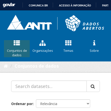
COMUNICA BR
ACESSO À INFORMAÇÃO
PARTI
IR
PARA
O
CONTEÚDO
Conjuntos de
Organizações
Temas
Sobre
dados
Conjuntos de dados
Ordenar por