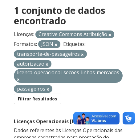
1 conjunto de dados
encontrado
Licenças:
Creative Commons Atribuição
Formatos:
JSON
Etiquetas:
transporte-de-passageiros
autorizacao
licenca-operacional-secoes-linhas-mercados
passageiros
Filtrar Resultados
Licenças Operacionais [Descontinuado]
Dados referentes às Licenças Operacionais das
empresas cadastradas para prestação do