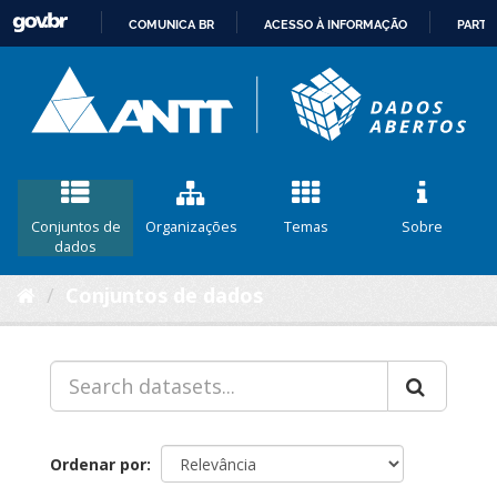
COMUNICA BR
ACESSO À INFORMAÇÃO
PARTI
IR
PARA
O
CONTEÚDO
Conjuntos de
Organizações
Temas
Sobre
dados
Conjuntos de dados
Ordenar por