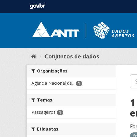
Conjuntos de dados
Organizações
Agência Nacional de...
1
1
Temas
e
Passageiros
1
Fo
Etiquetas
f