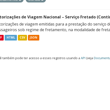
torizações de Viagem Nacional – Serviço Fretado (Contí
orizações de viagem emitidas para a prestação do serviço d
ssageiros sob regime de fretamento, na modalidade de freta
DF
HTML
CSV
JSON
ê também pode ter acesso a esses registros usando a
API
(veja
Documenta