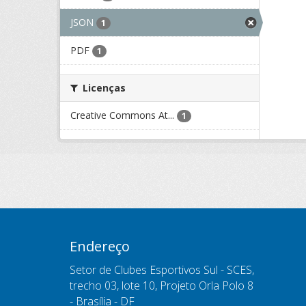
JSON
1
PDF
1
Licenças
Creative Commons At...
1
Endereço
Setor de Clubes Esportivos Sul - SCES,
trecho 03, lote 10, Projeto Orla Polo 8
- Brasília - DF