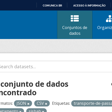
COMUNICA BR
ACESSO À INFORMAÇÃO
IR
PARA
O
Conjuntos de
Organi
CONTEÚDO
dados
 conjunto de dados
ncontrado
rmatos:
JSON
CSV
Etiquetas:
transporte-de-pass
retamento
sishab