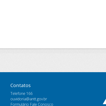
Contatos
Telefone 166
ouvidoria@antt.gov.br
Formulário Fale Conosco