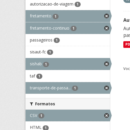
autorizacao-de-viagem
1
fretamento
1
Au
fretamento-continuo
Aut
1
pa
passageiros
1
P
sisaut-fc
1
sishab
1
Voc
taf
1
transporte-de-passa...
1
Formatos
CSV
1
HTML
1