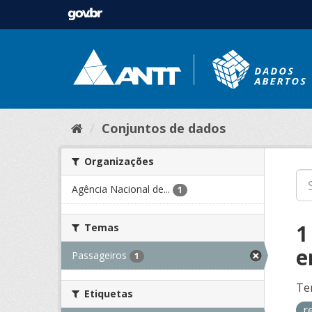
Conjuntos de dados
Organizações
Agência Nacional de...
1
1
Temas
e
Passageiros
1
Te
Etiquetas
r