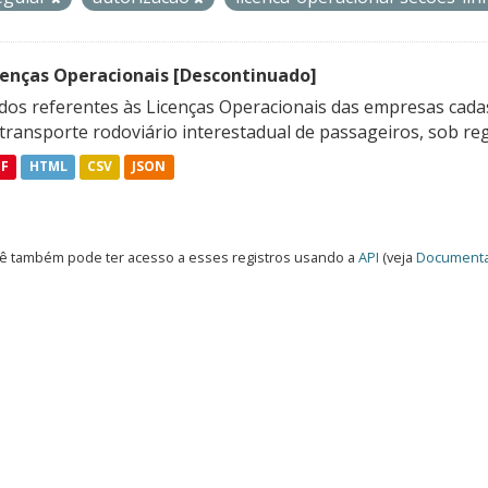
cenças Operacionais [Descontinuado]
dos referentes às Licenças Operacionais das empresas cadas
transporte rodoviário interestadual de passageiros, sob reg
DF
HTML
CSV
JSON
ê também pode ter acesso a esses registros usando a
API
(veja
Documenta