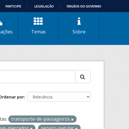
PARTICIPE
LEGISLAÇÃO
ÓRGÃOS DO GOVERNO
zações
Temas
Sobre
Ordenar por
tas:
transporte-de-passageiros
nhas-mercados
servico-regular