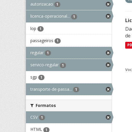
autorizacao
1
licenca-operacional...
1
Li
lop
Da
1
de 
passageiros
1
P
regular
1
servico-regular
1
Voc
sgp
1
transporte-de-passa...
1
Formatos
CSV
1
HTML
1