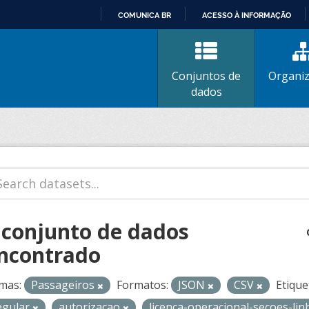
COMUNICA BR
ACESSO À INFORMAÇÃO
IR
PARA
O
Conjuntos de
Organi
CONTEÚDO
dados
 conjunto de dados
ncontrado
mas:
Passageiros
Formatos:
JSON
CSV
Etique
egular
autorizacao
licenca-operacional-secoes-li