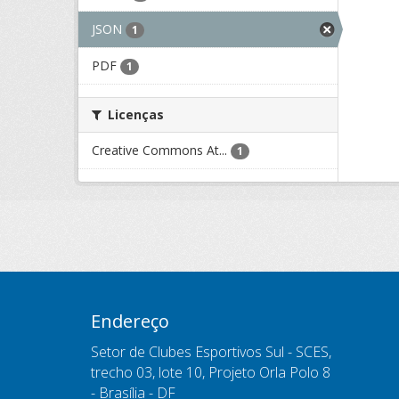
JSON
1
PDF
1
Licenças
Creative Commons At...
1
Endereço
Setor de Clubes Esportivos Sul - SCES,
trecho 03, lote 10, Projeto Orla Polo 8
- Brasília - DF