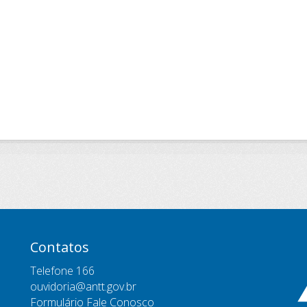
Contatos
Telefone 166
ouvidoria@antt.gov.br
Formulário Fale Conosco