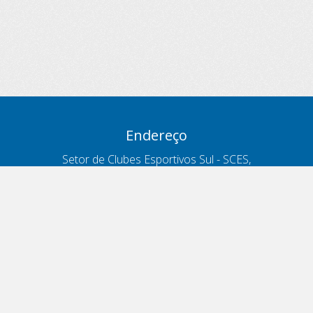
Endereço
Setor de Clubes Esportivos Sul - SCES,
trecho 03, lote 10, Projeto Orla Polo 8
- Brasília - DF
Contatos
Telefone 166
ouvidoria@antt.gov.br
Formulário Fale Conosco