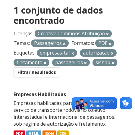
1 conjunto de dados
encontrado
Licenças:
Creative Commons Atribuição
Temas:
Passageiros
Formatos:
PDF
Etiquetas:
empresas-taf
autorizacao
fretamento
passageiros
sishab
Filtrar Resultados
Empresas Habilitadas
Empresas habilitadas para a prestação do
serviço de transporte rodoviário coletivo
interestadual e internacional de passageiros,
sob regime de autorização e fretamento.
PDF
HTML
JSON
CSV