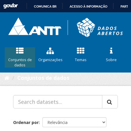
COMUNICA BR
ACESSO À INFORMAÇÃO
PARTI
IR
PARA
O
CONTEÚDO
Conjuntos de
Organizações
Temas
Sobre
dados
Conjuntos de dados
Ordenar por