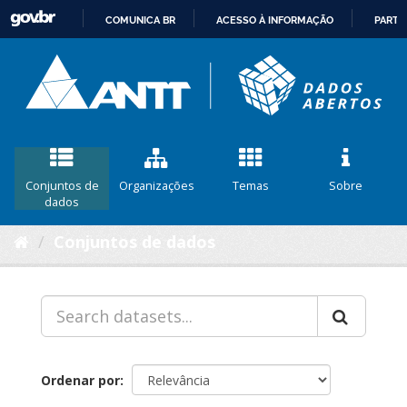
COMUNICA BR
ACESSO À INFORMAÇÃO
PARTI
IR
PARA
O
CONTEÚDO
Conjuntos de
Organizações
Temas
Sobre
dados
Conjuntos de dados
Ordenar por