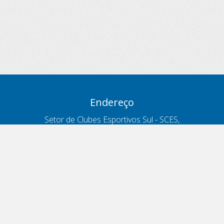
Endereço
Setor de Clubes Esportivos Sul - SCES,
trecho 03, lote 10, Projeto Orla Polo 8
- Brasília - DF
Contatos
Telefone 166
ouvidoria@antt.gov.br
Formulário Fale Conosco