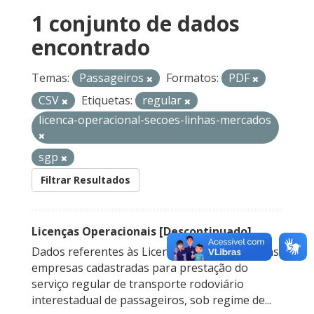
1 conjunto de dados
encontrado
Temas:
Passageiros
Formatos:
PDF
CSV
Etiquetas:
regular
licenca-operacional-secoes-linhas-mercados
sgp
Filtrar Resultados
Licenças Operacionais [Descontinuado]
Dados referentes às Licenças Operacionais das
empresas cadastradas para prestação do
serviço regular de transporte rodoviário
interestadual de passageiros, sob regime de...