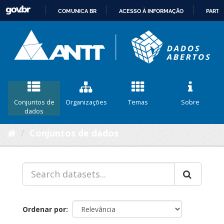
COMUNICA BR
ACESSO À INFORMAÇÃO
PARTI
IR
PARA
O
CONTEÚDO
Conjuntos de
Organizações
Temas
Sobre
dados
Conjuntos de dados
Ordenar por