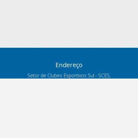
Endereço
Setor de Clubes Esportivos Sul - SCES,
trecho 03, lote 10, Projeto Orla Polo 8
- Brasília - DF
Contatos
Telefone 166
ouvidoria@antt.gov.br
Formulário Fale Conosco