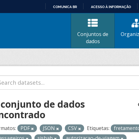
COMUNICA BR
ACESSO À INFORMAÇÃO
IR
PARA
O
Conjuntos de
Organi
CONTEÚDO
dados
 conjunto de dados
ncontrado
rmatos:
PDF
JSON
CSV
Etiquetas:
fretament
assageiros
sishab
autorizacao-de-viagem