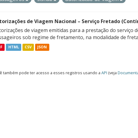
torizações de Viagem Nacional – Serviço Fretado (Contí
orizações de viagem emitidas para a prestação do serviço d
ssageiros sob regime de fretamento, na modalidade de freta
DF
HTML
CSV
JSON
ê também pode ter acesso a esses registros usando a
API
(veja
Documenta