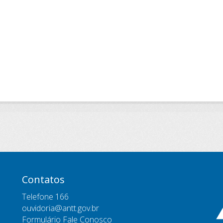
Contatos
Telefone 166
ouvidoria@antt.gov.br
Formulário Fale Conosco