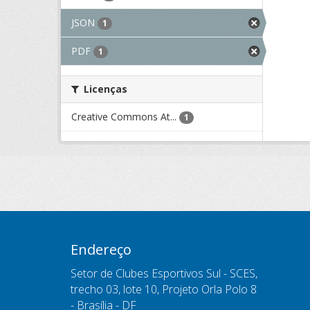
JSON
1
PDF
1
Licenças
Creative Commons At...
1
Endereço
Setor de Clubes Esportivos Sul - SCES,
trecho 03, lote 10, Projeto Orla Polo 8
- Brasília - DF