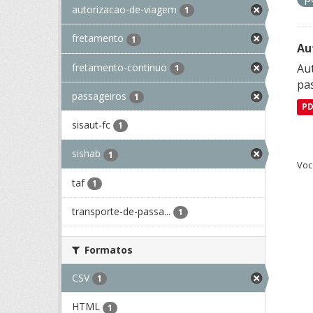
autorizacao-de-viagem
1
fretamento
1
Au
fretamento-continuo
Aut
1
pa
passageiros
1
P
sisaut-fc
1
sishab
1
Voc
taf
1
transporte-de-passa...
1
Formatos
CSV
1
HTML
1