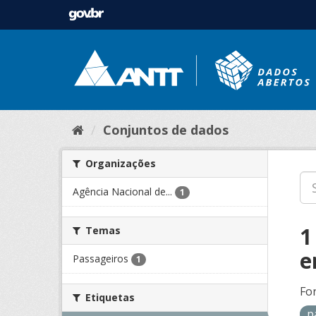
Conjuntos de dados
Organizações
Agência Nacional de...
1
1
Temas
e
Passageiros
1
Fo
Etiquetas
p