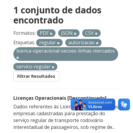
1 conjunto de dados
encontrado
Formatos:
PDF
JSON
CSV
Etiquetas:
regular
autorizacao
licenca-operacional-secoes-linhas-mercados
servico-regular
Filtrar Resultados
Licenças Operacionais [Descontinuado]
Dados referentes às Licenças Operacionais das
empresas cadastradas para prestação do
serviço regular de transporte rodoviário
interestadual de passageiros, sob regime de...