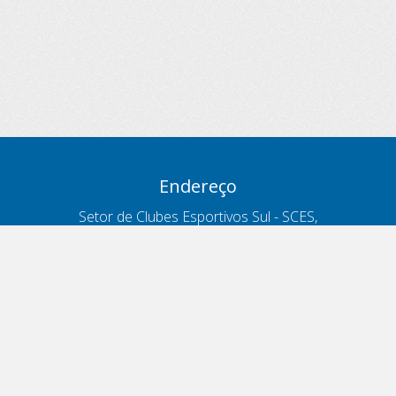
Endereço
Setor de Clubes Esportivos Sul - SCES,
trecho 03, lote 10, Projeto Orla Polo 8
- Brasília - DF
Contatos
Telefone 166
ouvidoria@antt.gov.br
Formulário Fale Conosco