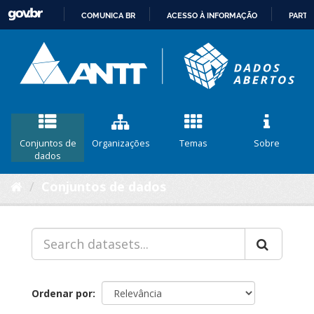
COMUNICA BR
ACESSO À INFORMAÇÃO
PARTI
IR
PARA
O
CONTEÚDO
Conjuntos de
Organizações
Temas
Sobre
dados
Conjuntos de dados
Ordenar por