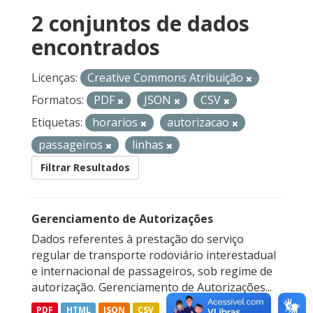
2 conjuntos de dados
encontrados
Licenças:
Creative Commons Atribuição
Formatos:
PDF
JSON
CSV
Etiquetas:
horarios
autorizacao
passageiros
linhas
Filtrar Resultados
Gerenciamento de Autorizações
Dados referentes à prestação do serviço
regular de transporte rodoviário interestadual
e internacional de passageiros, sob regime de
autorização. Gerenciamento de Autorizações...
PDF
HTML
JSON
CSV