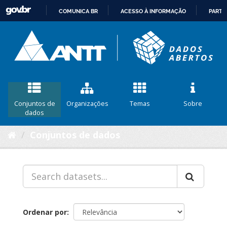
COMUNICA BR
ACESSO À INFORMAÇÃO
PARTI
IR
PARA
O
CONTEÚDO
Conjuntos de
Organizações
Temas
Sobre
dados
Conjuntos de dados
Ordenar por