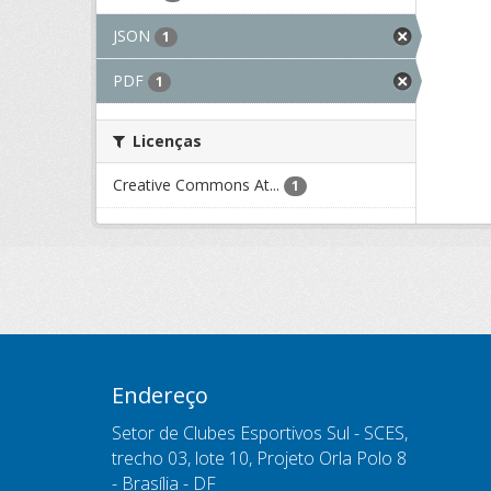
JSON
1
PDF
1
Licenças
Creative Commons At...
1
Endereço
Setor de Clubes Esportivos Sul - SCES,
trecho 03, lote 10, Projeto Orla Polo 8
- Brasília - DF