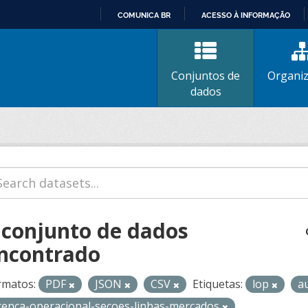
COMUNICA BR
ACESSO À INFORMAÇÃO
IR
PARA
O
Conjuntos de
Organi
CONTEÚDO
dados
 conjunto de dados
ncontrado
rmatos:
PDF
JSON
CSV
Etiquetas:
lop
a
icenca-operacional-secoes-linhas-mercados