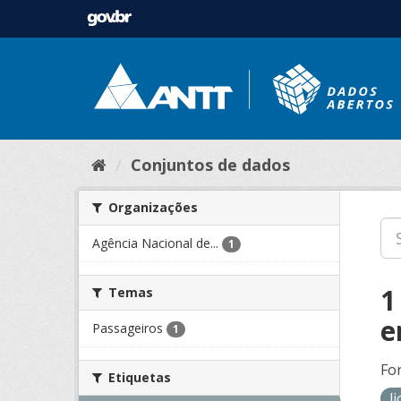
Conjuntos de dados
Organizações
Agência Nacional de...
1
1
Temas
e
Passageiros
1
Fo
Etiquetas
l