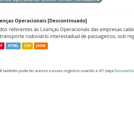
cenças Operacionais [Descontinuado]
dos referentes às Licenças Operacionais das empresas cadas
transporte rodoviário interestadual de passageiros, sob reg
DF
HTML
CSV
JSON
ê também pode ter acesso a esses registros usando a
API
(veja
Documenta