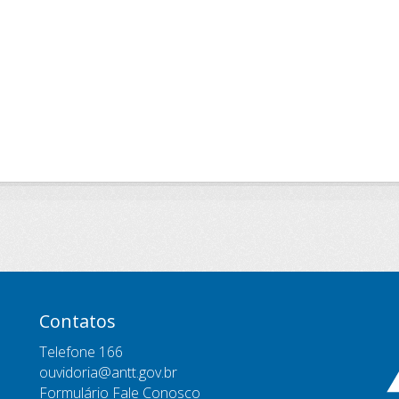
Contatos
Telefone 166
ouvidoria@antt.gov.br
Formulário Fale Conosco