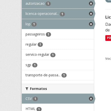
autorizacao
1
licenca-operacional...
1
Li
lop
Da
1
de 
passageiros
1
P
regular
1
servico-regular
1
Voc
sgp
1
transporte-de-passa...
1
Formatos
CSV
1
HTML
1