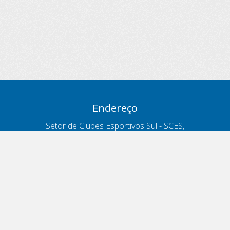
Endereço
Setor de Clubes Esportivos Sul - SCES,
trecho 03, lote 10, Projeto Orla Polo 8
- Brasília - DF
Contatos
Telefone 166
ouvidoria@antt.gov.br
Formulário Fale Conosco