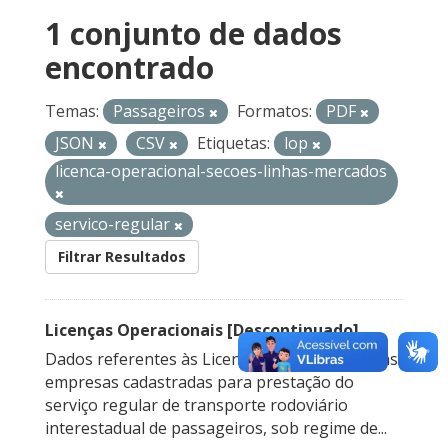
1 conjunto de dados
encontrado
Temas:
Passageiros
Formatos:
PDF
JSON
CSV
Etiquetas:
lop
licenca-operacional-secoes-linhas-mercados
servico-regular
Filtrar Resultados
Licenças Operacionais [Descontinuado]
Dados referentes às Licenças Operacionais das
empresas cadastradas para prestação do
serviço regular de transporte rodoviário
interestadual de passageiros, sob regime de...