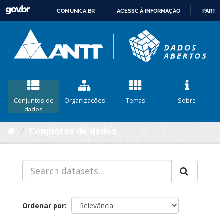
COMUNICA BR
ACESSO À INFORMAÇÃO
PARTI
IR
PARA
O
CONTEÚDO
Conjuntos de
Organizações
Temas
Sobre
dados
Conjuntos de dados
Ordenar por