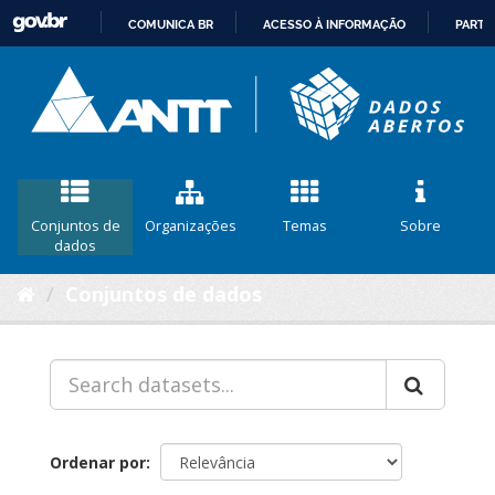
COMUNICA BR
ACESSO À INFORMAÇÃO
PARTI
IR
PARA
O
CONTEÚDO
Conjuntos de
Organizações
Temas
Sobre
dados
Conjuntos de dados
Ordenar por