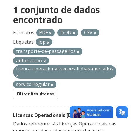
1 conjunto de dados
encontrado
Formatos:
PDF
JSON
CSV
Etiquetas:
lop
transporte-de-passageiros
autorizacao
licenca-operacional-secoes-linhas-mercados
servico-regular
Filtrar Resultados
Licenças Operacionais [Descontinuado]
Dados referentes às Licenças Operacionais das
empresas cadastradas para prestação do