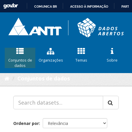
COMUNICA BR
ACESSO À INFORMAÇÃO
PARTI
IR
PARA
O
CONTEÚDO
Conjuntos de
Organizações
Temas
Sobre
dados
Conjuntos de dados
Ordenar por