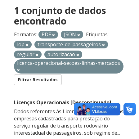
1 conjunto de dados
encontrado
Formatos:
PDF
JSON
Etiquetas:
lop
transporte-de-passageiros
regular
autorizacao
licenca-operacional-secoes-linhas-mercados
Filtrar Resultados
Licenças Operacionais [Descontinuado]
Dados referentes às Licenças Operacionais das
empresas cadastradas para prestação do
serviço regular de transporte rodoviário
interestadual de passageiros, sob regime de...