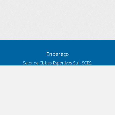
Endereço
Setor de Clubes Esportivos Sul - SCES,
trecho 03, lote 10, Projeto Orla Polo 8
- Brasília - DF
Contatos
Telefone 166
ouvidoria@antt.gov.br
Formulário Fale Conosco