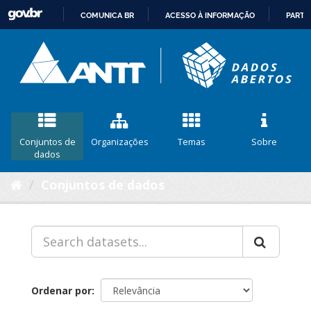
COMUNICA BR
ACESSO À INFORMAÇÃO
PARTI
IR
PARA
O
CONTEÚDO
Conjuntos de
Organizações
Temas
Sobre
dados
Conjuntos de dados
Ordenar por