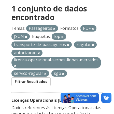
1 conjunto de dados
encontrado
Temas:
Passageiros
Formatos:
PDF
JSON
Etiquetas:
lop
transporte-de-passageiros
regular
autorizacao
licenca-operacional-secoes-linhas-mercados
servico-regular
sgp
Filtrar Resultados
Licenças Operacionais [Descontinuado]
Dados referentes às Licenças Operacionais das
empresas cadastradas para prestação do