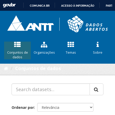
COMUNICA BR
ACESSO À INFORMAÇÃO
PARTI
IR
PARA
O
CONTEÚDO
Conjuntos de
Organizações
Temas
Sobre
dados
Conjuntos de dados
Ordenar por