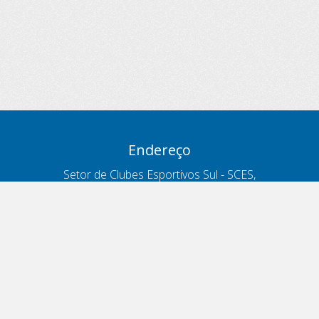
Endereço
Setor de Clubes Esportivos Sul - SCES,
trecho 03, lote 10, Projeto Orla Polo 8
- Brasília - DF
Contatos
Telefone 166
ouvidoria@antt.gov.br
Formulário Fale Conosco