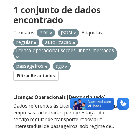
1 conjunto de dados
encontrado
Formatos:
PDF
JSON
Etiquetas:
regular
autorizacao
licenca-operacional-secoes-linhas-mercados
passageiros
sgp
Filtrar Resultados
Licenças Operacionais [Descontinuado]
Dados referentes às Licenças Operacionais das
empresas cadastradas para prestação do
serviço regular de transporte rodoviário
interestadual de passageiros, sob regime de...