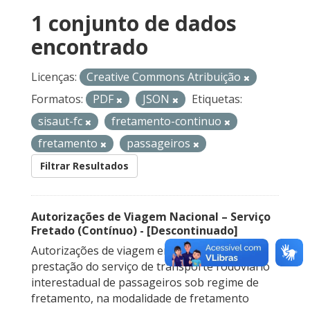
1 conjunto de dados
encontrado
Licenças:
Creative Commons Atribuição
Formatos:
PDF
JSON
Etiquetas:
sisaut-fc
fretamento-continuo
fretamento
passageiros
Filtrar Resultados
Autorizações de Viagem Nacional – Serviço
Fretado (Contínuo) - [Descontinuado]
Autorizações de viagem emitidas para a
prestação do serviço de transporte rodoviário
interestadual de passageiros sob regime de
fretamento, na modalidade de fretamento