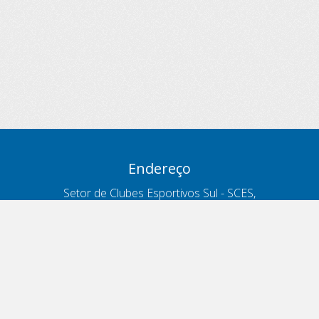
Endereço
Setor de Clubes Esportivos Sul - SCES,
trecho 03, lote 10, Projeto Orla Polo 8
- Brasília - DF
Contatos
Telefone 166
ouvidoria@antt.gov.br