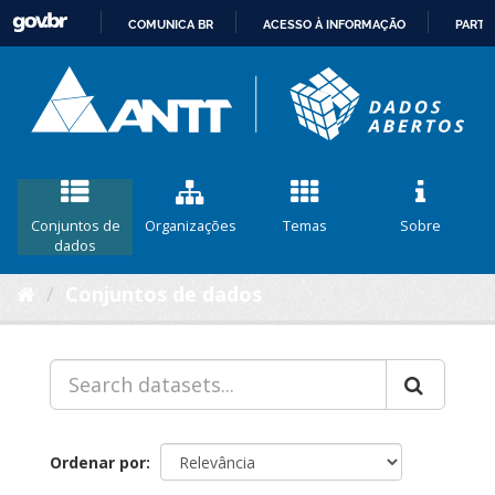
COMUNICA BR
ACESSO À INFORMAÇÃO
PARTI
IR
PARA
O
CONTEÚDO
Conjuntos de
Organizações
Temas
Sobre
dados
Conjuntos de dados
Ordenar por