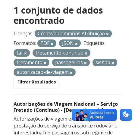
1 conjunto de dados
encontrado
Licenças:
Creative Commons Atribuição
Formatos:
PDF
JSON
Etiquetas:
taf
fretamento-continuo
fretamento
passageiros
sishab
autorizacao-de-viagem
Filtrar Resultados
Autorizações de Viagem Nacional – Serviço
Fretado (Contínuo) - [Descontinuado]
Autorizações de viagem emitidas para a
prestação do serviço de transporte rodoviário
interestadual de passageiros sob regime de