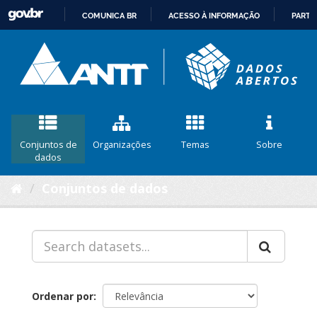
COMUNICA BR
ACESSO À INFORMAÇÃO
PARTI
IR
PARA
O
CONTEÚDO
Conjuntos de
Organizações
Temas
Sobre
dados
Conjuntos de dados
Ordenar por