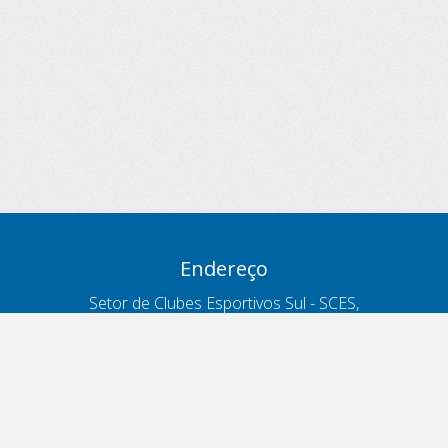
Endereço
Setor de Clubes Esportivos Sul - SCES,
trecho 03, lote 10, Projeto Orla Polo 8
- Brasília - DF
Contatos