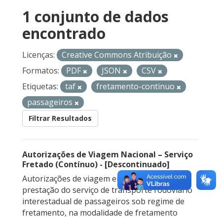
1 conjunto de dados
encontrado
Licenças:
Creative Commons Atribuição
Formatos:
PDF
JSON
CSV
Etiquetas:
taf
fretamento-continuo
passageiros
Filtrar Resultados
Autorizações de Viagem Nacional – Serviço
Fretado (Contínuo) - [Descontinuado]
Autorizações de viagem emitidas para a
prestação do serviço de transporte rodoviário
interestadual de passageiros sob regime de
fretamento, na modalidade de fretamento