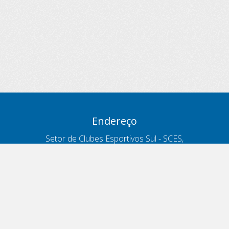
Endereço
Setor de Clubes Esportivos Sul - SCES,
trecho 03, lote 10, Projeto Orla Polo 8
- Brasília - DF
Contatos
Telefone 166
ouvidoria@antt.gov.br