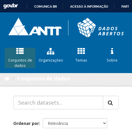
COMUNICA BR
ACESSO À INFORMAÇÃO
PARTI
IR
PARA
O
CONTEÚDO
Conjuntos de
Organizações
Temas
Sobre
dados
Conjuntos de dados
Ordenar por