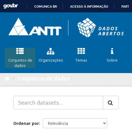
COMUNICA BR
ACESSO À INFORMAÇÃO
PARTI
IR
PARA
O
CONTEÚDO
Conjuntos de
Organizações
Temas
Sobre
dados
Conjuntos de dados
Ordenar por