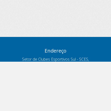
Endereço
Setor de Clubes Esportivos Sul - SCES,
trecho 03, lote 10, Projeto Orla Polo 8
- Brasília - DF
Contatos
Telefone 166
ouvidoria@antt.gov.br
Formulário Fale Conosco