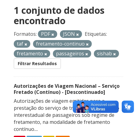
1 conjunto de dados
encontrado
Formatos:
PDF
JSON
Etiquetas:
taf
fretamento-continuo
fretamento
passageiros
sishab
Filtrar Resultados
Autorizações de Viagem Nacional – Serviço
Fretado (Contínuo) - [Descontinuado]
Autorizações de viagem emitidas para a
prestação do serviço de transporte rodoviário
interestadual de passageiros sob regime de
fretamento, na modalidade de fretamento
contínuo....