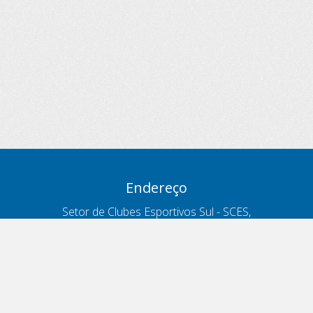
Endereço
Setor de Clubes Esportivos Sul - SCES,
trecho 03, lote 10, Projeto Orla Polo 8
- Brasília - DF
Contatos