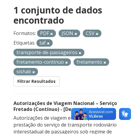
1 conjunto de dados
encontrado
Formatos:
PDF
JSON
CSV
Etiquetas:
taf
transporte-de-passageiros
fretamento-continuo
fretamento
sishab
Filtrar Resultados
Autorizações de Viagem Nacional – Serviço
Fretado (Contínuo) - [Descontinuado]
Autorizações de viagem emitidas para a
prestação do serviço de transporte rodoviário
interestadual de passageiros sob regime de