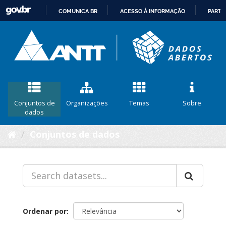
COMUNICA BR
ACESSO À INFORMAÇÃO
PARTI
IR
PARA
O
CONTEÚDO
Conjuntos de
Organizações
Temas
Sobre
dados
Conjuntos de dados
Ordenar por