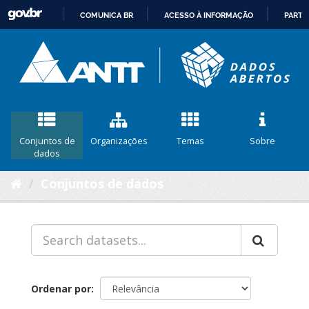
COMUNICA BR
ACESSO À INFORMAÇÃO
PARTI
IR
PARA
O
CONTEÚDO
Conjuntos de
Organizações
Temas
Sobre
dados
Conjuntos de dados
Ordenar por