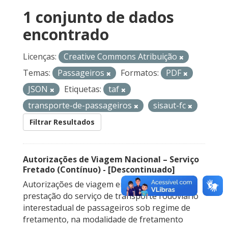
1 conjunto de dados
encontrado
Licenças:
Creative Commons Atribuição
Temas:
Passageiros
Formatos:
PDF
JSON
Etiquetas:
taf
transporte-de-passageiros
sisaut-fc
Filtrar Resultados
Autorizações de Viagem Nacional – Serviço
Fretado (Contínuo) - [Descontinuado]
Autorizações de viagem emitidas para a
prestação do serviço de transporte rodoviário
interestadual de passageiros sob regime de
fretamento, na modalidade de fretamento