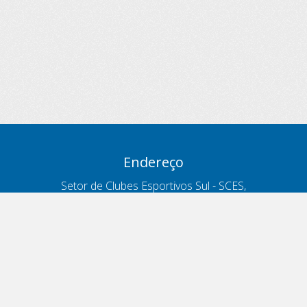
Endereço
Setor de Clubes Esportivos Sul - SCES,
trecho 03, lote 10, Projeto Orla Polo 8
- Brasília - DF
Contatos
Telefone 166
ouvidoria@antt.gov.br