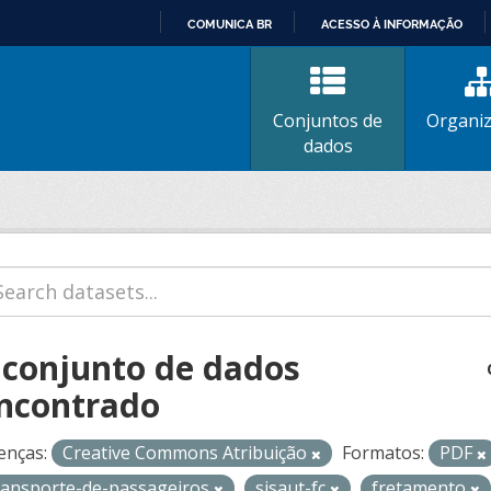
COMUNICA BR
ACESSO À INFORMAÇÃO
IR
PARA
O
Conjuntos de
Organi
CONTEÚDO
dados
 conjunto de dados
ncontrado
enças:
Creative Commons Atribuição
Formatos:
PDF
ransporte-de-passageiros
sisaut-fc
fretamento