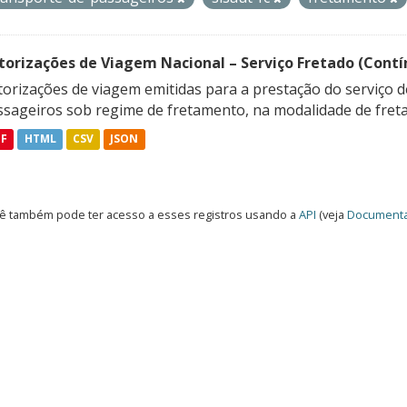
torizações de Viagem Nacional – Serviço Fretado (Contí
orizações de viagem emitidas para a prestação do serviço d
ssageiros sob regime de fretamento, na modalidade de freta
DF
HTML
CSV
JSON
ê também pode ter acesso a esses registros usando a
API
(veja
Documenta