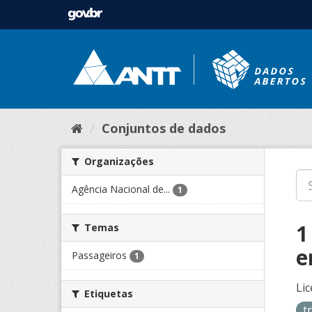
Conjuntos de dados
Organizações
Agência Nacional de...
1
1
Temas
e
Passageiros
1
Lic
Etiquetas
t