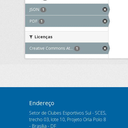
JSON
1
PDF
1
Licenças
Creative Commons At...
1
Endereço
Setor de Clubes Esportivos Sul - SCES,
trecho 03, lote 10, Projeto Orla Polo 8
- Brasília - DF