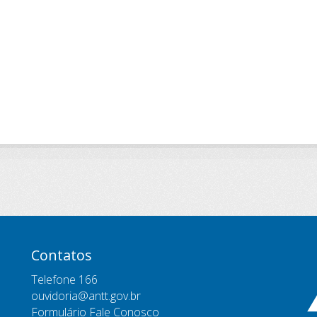
Contatos
Telefone 166
ouvidoria@antt.gov.br
Formulário Fale Conosco