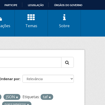
PARTICIPE
LEGISLAÇÃO
ÓRGÃOS DO GOVERNO
zações
Temas
Sobre
Ordenar por
JSON
Etiquetas:
taf
passageiros