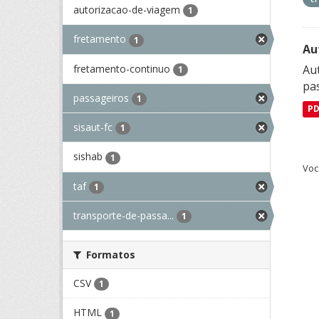
autorizacao-de-viagem
1
fretamento
1
Au
fretamento-continuo
Aut
1
pa
passageiros
1
P
sisaut-fc
1
sishab
1
Voc
taf
1
transporte-de-passa...
1
Formatos
CSV
1
HTML
1