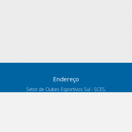
Endereço
Setor de Clubes Esportivos Sul - SCES,
trecho 03, lote 10, Projeto Orla Polo 8
- Brasília - DF
Contatos