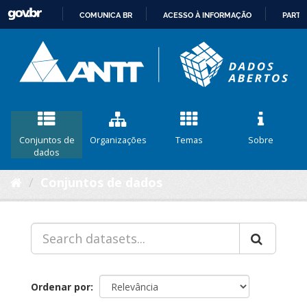
COMUNICA BR
ACESSO À INFORMAÇÃO
PARTI
IR
PARA
O
CONTEÚDO
Conjuntos de
Organizações
Temas
Sobre
dados
Conjuntos de dados
Ordenar por