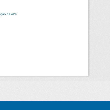
ção da API
).