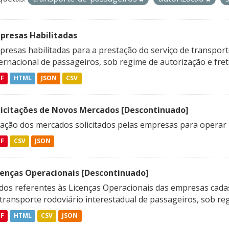
presas Habilitadas
resas habilitadas para a prestação do serviço de transporte
ternacional de passageiros, sob regime de autorização e fre
DF
HTML
JSON
CSV
licitações de Novos Mercados [Descontinuado]
lação dos mercados solicitados pelas empresas para operar 
DF
CSV
JSON
cenças Operacionais [Descontinuado]
dos referentes às Licenças Operacionais das empresas cadas
transporte rodoviário interestadual de passageiros, sob reg
DF
HTML
CSV
JSON