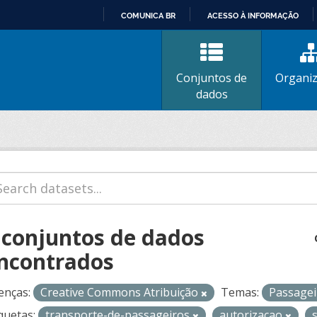
COMUNICA BR
ACESSO À INFORMAÇÃO
IR
PARA
O
Conjuntos de
Organi
CONTEÚDO
dados
 conjuntos de dados
ncontrados
enças:
Creative Commons Atribuição
Temas:
Passage
quetas:
transporte-de-passageiros
autorizacao