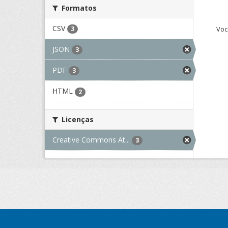
Formatos
CSV
Voc
3
JSON
3
PDF
3
HTML
2
Licenças
Creative Commons At...
3