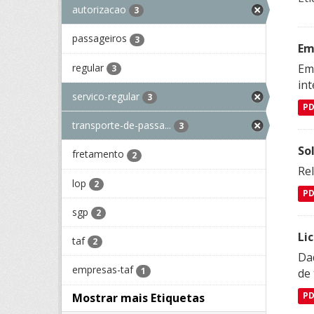
autorizacao
3
passageiros
3
Em
regular
Emp
3
in
servico-regular
3
P
transporte-de-passa...
3
So
fretamento
2
Re
lop
2
P
sgp
2
Li
taf
2
Da
empresas-taf
1
de 
Mostrar mais Etiquetas
P