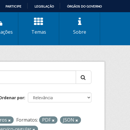
PARTICIPE
LEGISLAÇÃO
ÓRGÃOS DO GOVERNO
zações
Temas
Sobre
Ordenar por
iros
Formatos:
PDF
JSON
servico-regular