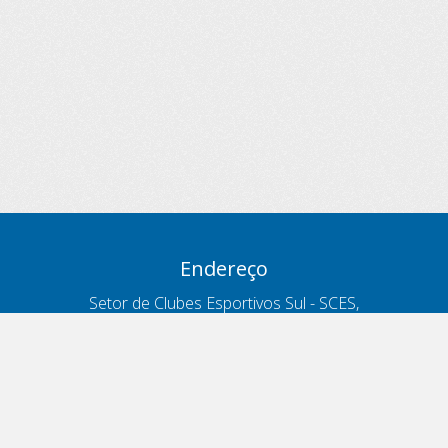
Endereço
Setor de Clubes Esportivos Sul - SCES,
trecho 03, lote 10, Projeto Orla Polo 8
- Brasília - DF
Contatos