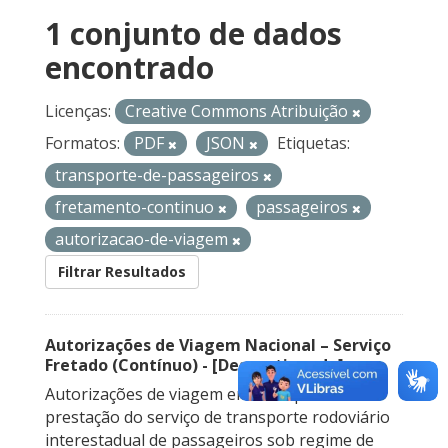
1 conjunto de dados
encontrado
Licenças:
Creative Commons Atribuição
Formatos:
PDF
JSON
Etiquetas:
transporte-de-passageiros
fretamento-continuo
passageiros
autorizacao-de-viagem
Filtrar Resultados
Autorizações de Viagem Nacional – Serviço
Fretado (Contínuo) - [Descontinuado]
Autorizações de viagem emitidas para a
prestação do serviço de transporte rodoviário
interestadual de passageiros sob regime de