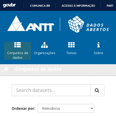
COMUNICA BR
ACESSO À INFORMAÇÃO
PARTI
IR
PARA
O
CONTEÚDO
Conjuntos de
Organizações
Temas
Sobre
dados
Conjuntos de dados
Ordenar por