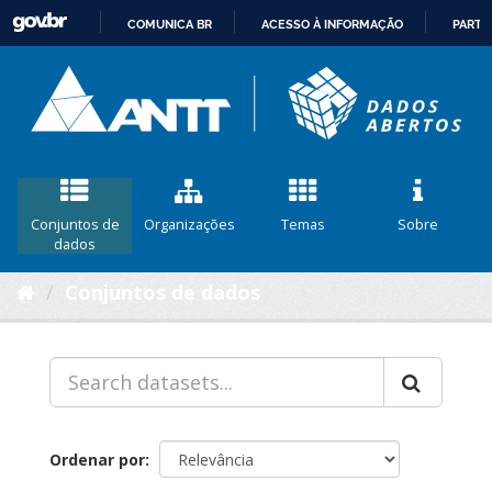
COMUNICA BR
ACESSO À INFORMAÇÃO
PARTI
IR
PARA
O
CONTEÚDO
Conjuntos de
Organizações
Temas
Sobre
dados
Conjuntos de dados
Ordenar por