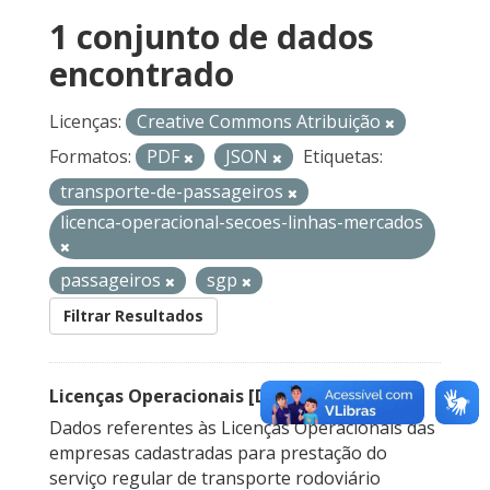
1 conjunto de dados
encontrado
Licenças:
Creative Commons Atribuição
Formatos:
PDF
JSON
Etiquetas:
transporte-de-passageiros
licenca-operacional-secoes-linhas-mercados
passageiros
sgp
Filtrar Resultados
Licenças Operacionais [Descontinuado]
Dados referentes às Licenças Operacionais das
empresas cadastradas para prestação do
serviço regular de transporte rodoviário