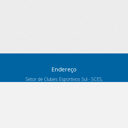
Endereço
Setor de Clubes Esportivos Sul - SCES,
trecho 03, lote 10, Projeto Orla Polo 8
- Brasília - DF
Contatos
Telefone 166