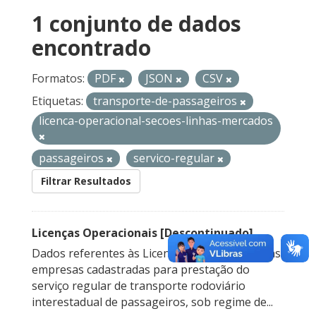
1 conjunto de dados
encontrado
Formatos:
PDF
JSON
CSV
Etiquetas:
transporte-de-passageiros
licenca-operacional-secoes-linhas-mercados
passageiros
servico-regular
Filtrar Resultados
Licenças Operacionais [Descontinuado]
Dados referentes às Licenças Operacionais das
empresas cadastradas para prestação do
serviço regular de transporte rodoviário
interestadual de passageiros, sob regime de...