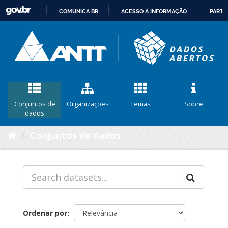
COMUNICA BR
ACESSO À INFORMAÇÃO
PARTI
IR
PARA
O
CONTEÚDO
Conjuntos de
Organizações
Temas
Sobre
dados
Conjuntos de dados
Ordenar por