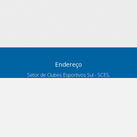
Endereço
Setor de Clubes Esportivos Sul - SCES,
trecho 03, lote 10, Projeto Orla Polo 8
- Brasília - DF
Contatos
Telefone 166
ouvidoria@antt.gov.br
Formulário Fale Conosco