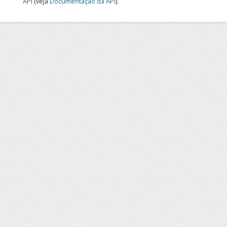
API
(veja
Documentação da API
).