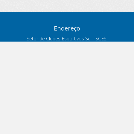
Endereço
Setor de Clubes Esportivos Sul - SCES,
trecho 03, lote 10, Projeto Orla Polo 8
- Brasília - DF
Contatos
Telefone 166
ouvidoria@antt.gov.br
Formulário Fale Conosco