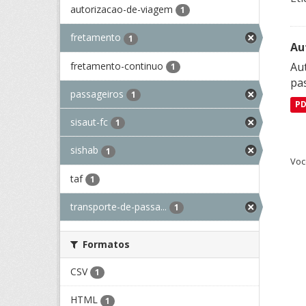
autorizacao-de-viagem
1
fretamento
1
Au
fretamento-continuo
Aut
1
pa
passageiros
1
P
sisaut-fc
1
sishab
1
Voc
taf
1
transporte-de-passa...
1
Formatos
CSV
1
HTML
1