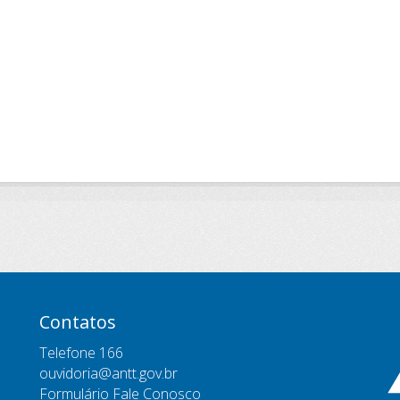
Contatos
Telefone 166
ouvidoria@antt.gov.br
Formulário Fale Conosco