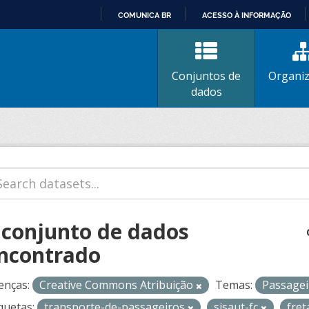
COMUNICA BR
ACESSO À INFORMAÇÃO
IR
PARA
O
Conjuntos de
Organi
CONTEÚDO
dados
 conjunto de dados
ncontrado
enças:
Creative Commons Atribuição
Temas:
Passage
quetas:
transporte-de-passageiros
sisaut-fc
fre