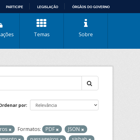
PARTICIPE
LEGISLAÇÃO
ÓRGÃOS DO GOVERNO
zações
Temas
Sobre
Ordenar por
iros
Formatos:
PDF
JSON
tamento
passageiros
sishab