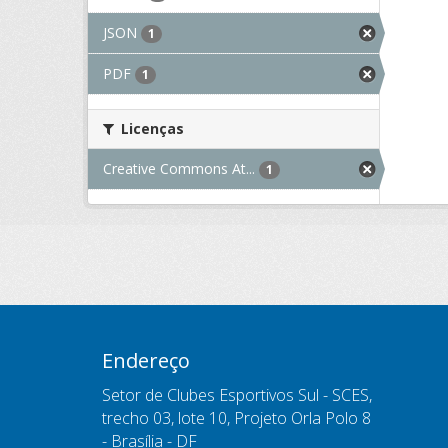
JSON
1
PDF
1
Licenças
Creative Commons At...
1
Endereço
Setor de Clubes Esportivos Sul - SCES,
trecho 03, lote 10, Projeto Orla Polo 8
- Brasília - DF