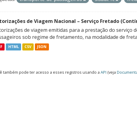
torizações de Viagem Nacional – Serviço Fretado (Contí
orizações de viagem emitidas para a prestação do serviço d
ssageiros sob regime de fretamento, na modalidade de freta
DF
HTML
CSV
JSON
ê também pode ter acesso a esses registros usando a
API
(veja
Documenta