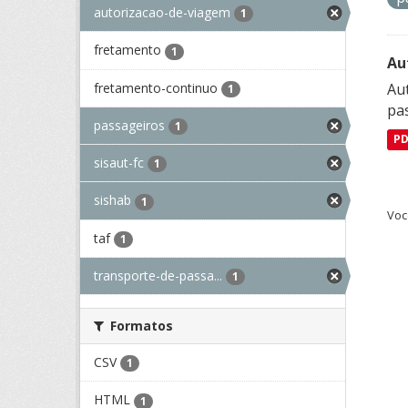
autorizacao-de-viagem
1
fretamento
1
Au
fretamento-continuo
Aut
1
pa
passageiros
1
P
sisaut-fc
1
sishab
1
Voc
taf
1
transporte-de-passa...
1
Formatos
CSV
1
HTML
1