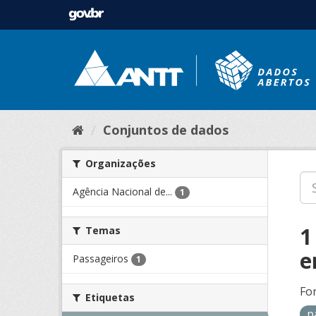
Conjuntos de dados
Organizações
Agência Nacional de...
1
1
Temas
e
Passageiros
1
Fo
Etiquetas
p