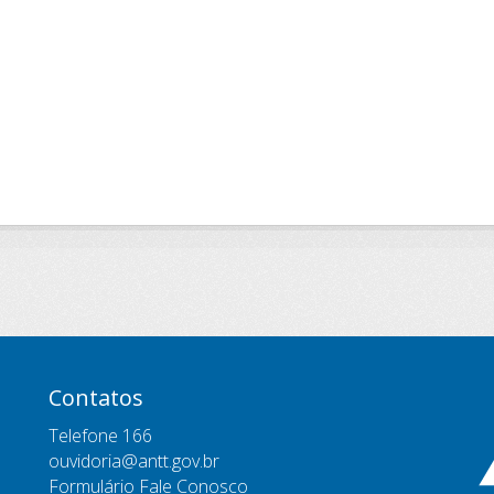
Contatos
Telefone 166
ouvidoria@antt.gov.br
Formulário Fale Conosco