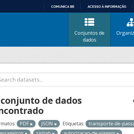
COMUNICA BR
ACESSO À INFORMAÇÃO
IR
PARA
O
Conjuntos de
Organi
CONTEÚDO
dados
 conjunto de dados
ncontrado
rmatos:
PDF
JSON
Etiquetas:
transporte-de-pass
assageiros
sishab
autorizacao-de-viagem