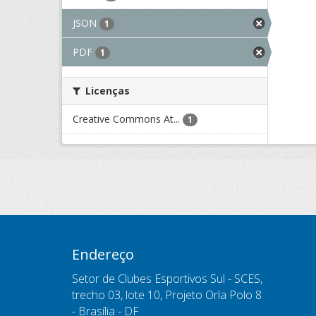
JSON
1
PDF
1
Licenças
Creative Commons At...
1
Endereço
Setor de Clubes Esportivos Sul - SCES,
trecho 03, lote 10, Projeto Orla Polo 8
- Brasília - DF