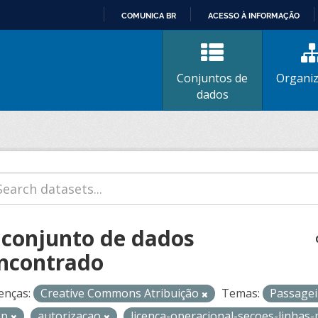
COMUNICA BR
ACESSO À INFORMAÇÃO
IR
PARA
O
Conjuntos de
Organi
CONTEÚDO
dados
 conjunto de dados
ncontrado
enças:
Creative Commons Atribuição
Temas:
Passage
op
autorizacao
licenca-operacional-secoes-linhas