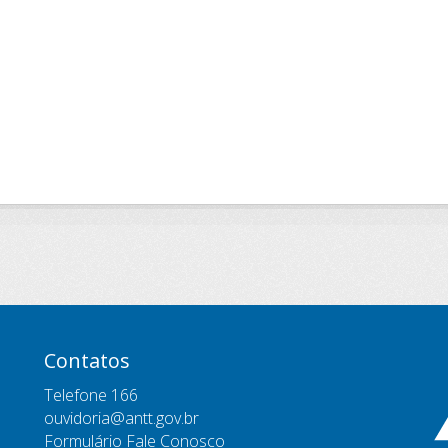
Contatos
Telefone 166
ouvidoria@antt.gov.br
Formulário Fale Conosco