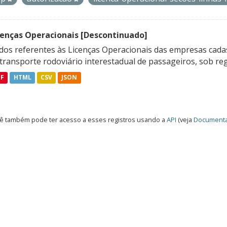
cenças Operacionais [Descontinuado]
dos referentes às Licenças Operacionais das empresas cadas
transporte rodoviário interestadual de passageiros, sob reg
DF
HTML
CSV
JSON
ê também pode ter acesso a esses registros usando a
API
(veja
Documenta