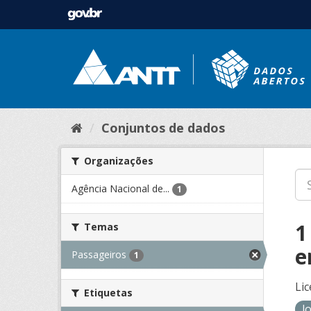
Conjuntos de dados
Organizações
Agência Nacional de...
1
1
Temas
e
Passageiros
1
Lic
Etiquetas
l