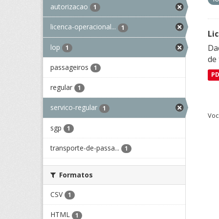
autorizacao
1
licenca-operacional...
1
Li
lop
Da
1
de 
passageiros
1
P
regular
1
servico-regular
1
Voc
sgp
1
transporte-de-passa...
1
Formatos
CSV
1
HTML
1