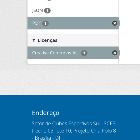
JSON
1
PDF
1
Licenças
Creative Commons At...
1
Endereço
Setor de Clubes Esportivos Sul - SCES,
trecho 03, lote 10, Projeto Orla Polo 8
- Brasília - DF