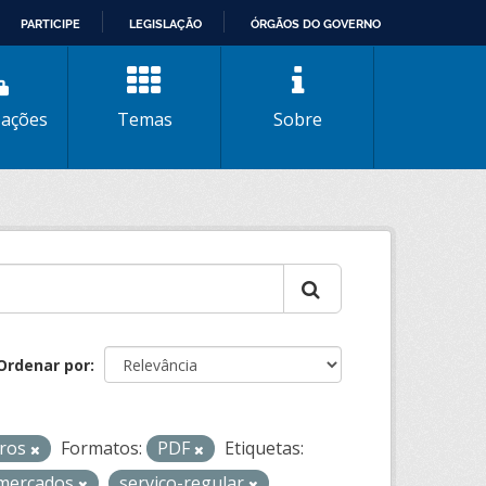
PARTICIPE
LEGISLAÇÃO
ÓRGÃOS DO GOVERNO
zações
Temas
Sobre
Ordenar por
iros
Formatos:
PDF
Etiquetas:
-mercados
servico-regular