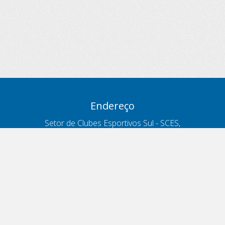
Endereço
Setor de Clubes Esportivos Sul - SCES,
trecho 03, lote 10, Projeto Orla Polo 8
- Brasília - DF
Contatos
Telefone 166
ouvidoria@antt.gov.br
Formulário Fale Conosco