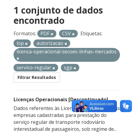
1 conjunto de dados
encontrado
Formatos:
PDF
CSV
Etiquetas:
lop
autorizacao
licenca-operacional-secoes-linhas-mercados
servico-regular
sgp
Filtrar Resultados
Licenças Operacionais [Descontinuado]
Dados referentes às Licenças Operacionais das
empresas cadastradas para prestação do
serviço regular de transporte rodoviário
interestadual de passageiros, sob regime de...