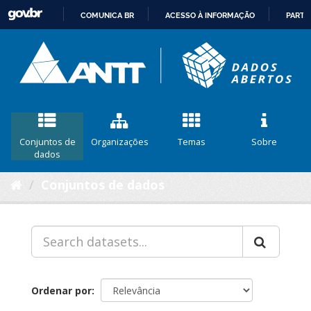
COMUNICA BR
ACESSO À INFORMAÇÃO
PARTI
IR
PARA
O
CONTEÚDO
Conjuntos de
Organizações
Temas
Sobre
dados
Conjuntos de dados
Ordenar por