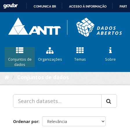
COMUNICA BR
ACESSO À INFORMAÇÃO
PARTI
IR
PARA
O
CONTEÚDO
Conjuntos de
Organizações
Temas
Sobre
dados
Conjuntos de dados
Ordenar por