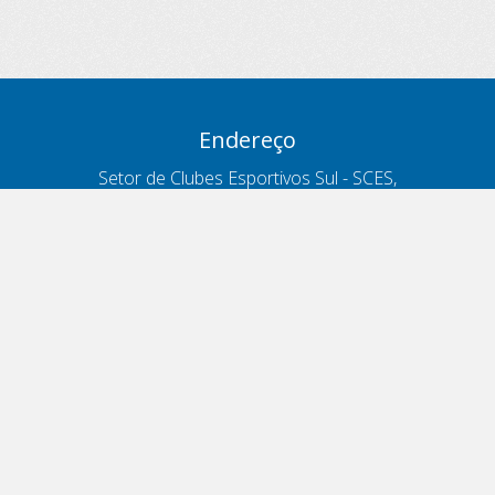
Endereço
Setor de Clubes Esportivos Sul - SCES,
trecho 03, lote 10, Projeto Orla Polo 8
- Brasília - DF
Contatos
Telefone 166
ouvidoria@antt.gov.br
Formulário Fale Conosco