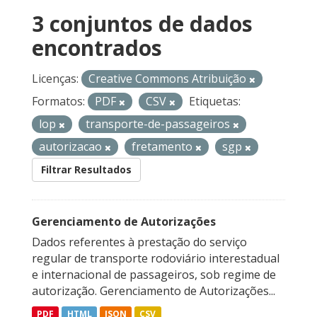
3 conjuntos de dados
encontrados
Licenças:
Creative Commons Atribuição
Formatos:
PDF
CSV
Etiquetas:
lop
transporte-de-passageiros
autorizacao
fretamento
sgp
Filtrar Resultados
Gerenciamento de Autorizações
Dados referentes à prestação do serviço
regular de transporte rodoviário interestadual
e internacional de passageiros, sob regime de
autorização. Gerenciamento de Autorizações...
PDF
HTML
JSON
CSV