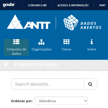
COMUNICA BR
ACESSO À INFORMAÇÃO
PARTI
IR
PARA
O
CONTEÚDO
Conjuntos de
Organizações
Temas
Sobre
dados
Conjuntos de dados
Ordenar por