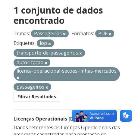
1 conjunto de dados
encontrado
Temas:
Passageiros
Formatos:
PDF
Etiquetas:
lop
transporte-de-passageiros
autorizacao
licenca-operacional-secoes-linhas-mercados
passageiros
Filtrar Resultados
Licenças Operacionais [Descontinuado]
Dados referentes às Licenças Operacionais das
empresas cadastradas para prestação do