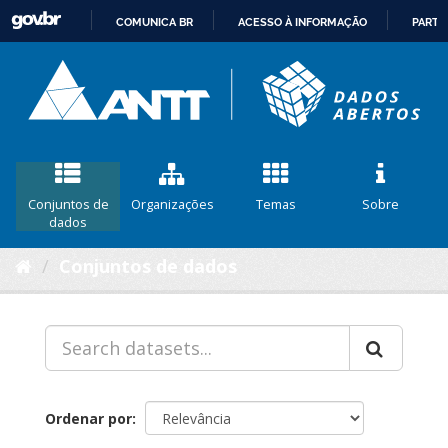
COMUNICA BR
ACESSO À INFORMAÇÃO
PARTI
IR
PARA
O
CONTEÚDO
Conjuntos de
Organizações
Temas
Sobre
dados
Conjuntos de dados
Ordenar por