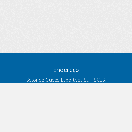
Endereço
Setor de Clubes Esportivos Sul - SCES,
trecho 03, lote 10, Projeto Orla Polo 8
- Brasília - DF
Contatos
Telefone 166
ouvidoria@antt.gov.br